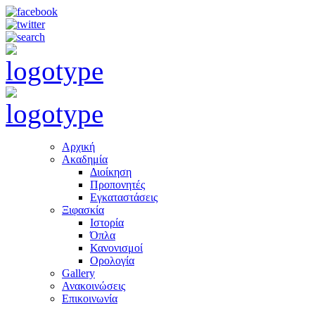
Αρχική
Ακαδημία
Διοίκηση
Προπονητές
Εγκαταστάσεις
Ξιφασκία
Ιστορία
Όπλα
Κανονισμοί
Ορολογία
Gallery
Ανακοινώσεις
Επικοινωνία